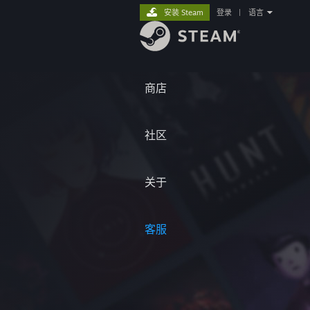
安装 Steam
登录
|
语言
商店
社区
关于
客服