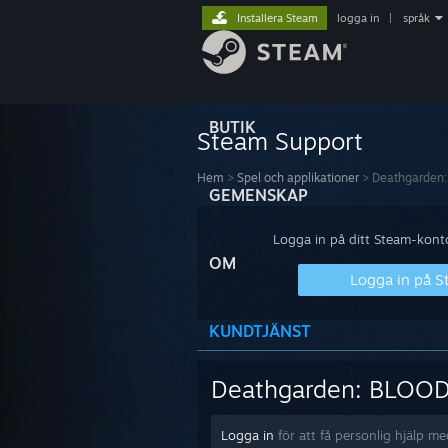
Installera Steam
logga in
|
språk
BUTIK
Steam Support
Hem
>
Spel och applikationer
>
Deathgarden
GEMENSKAP
Logga in på ditt Steam-konto 
OM
Logga in på 
KUNDTJÄNST
Deathgarden: BLOO
Logga in
för att få personlig hjälp