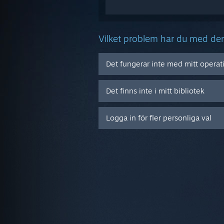
Vilket problem har du med de
Det fungerar inte med mitt opera
Det finns inte i mitt bibliotek
Logga in för fler personliga val