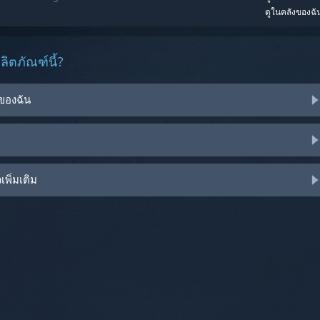
ดูในคลังของฉั
ิตภัณฑ์นี้?
ของฉัน
พิ่มเติม