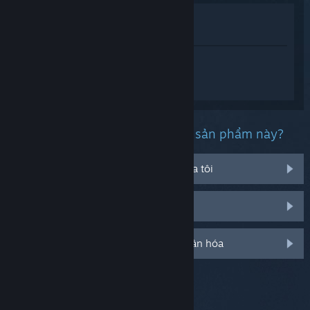
Xem trong cửa hàng
Xem trong thư viện của tôi
Đăng nhập
để nhận được hỗ trợ dành
riêng cho Deathgarden:
BLOODHARVEST.
Bạn đang gặp phải vấn đề gì với sản phẩm này?
Nó không chạy trên hệ điều hành của tôi
Nó không hiện trong thư viện của tôi
Đăng nhập cho thêm tùy chọn cá nhân hóa