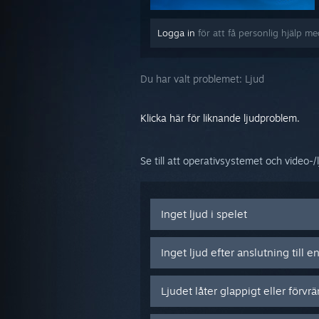
Logga in
för att få personlig hjälp m
Du har valt problemet:
Ljud
Klicka här för liknande ljudproblem.
Se till att operativsystemet och video-
Inget ljud i spelet
Inget ljud efter anslutning till e
Ljudet låter glappigt eller förvr