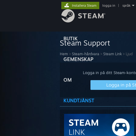
Installera Steam
logga in
|
språk
BUTIK
Steam Support
Hem
>
Steam-hårdvara
>
Steam Link
>
Ljud
GEMENSKAP
Logga in på ditt Steam-konto 
OM
Logga in på 
KUNDTJÄNST