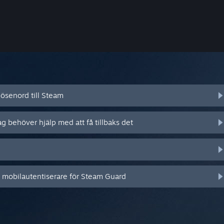
ösenord till Steam
ag behöver hjälp med att få tillbaks det
n mobilautentiserare för Steam Guard