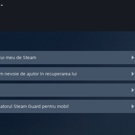
ului meu de Steam
m nevoie de ajutor în recuperarea lui
catorul Steam Guard pentru mobil