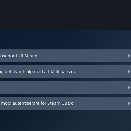
ösenord till Steam
ag behöver hjälp med att få tillbaks det
n mobilautentiserare för Steam Guard