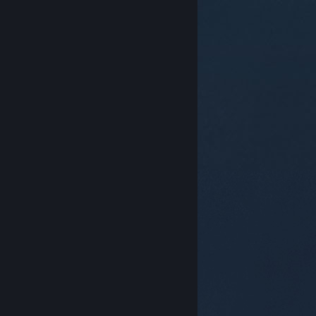
© Valve Corporation. Bảo lưu mọi quyền. Tất cả các
thương hiệu là tài sản của chủ sở hữu tương ứng tại
Hoa Kỳ và các quốc gia khác.
Chính sách bảo mật
|
Pháp lý
|
Hỗ trợ tiếp cận
|
Thỏa thuận người đăng
ký Steam
|
Hoàn tiền
|
Về cookie