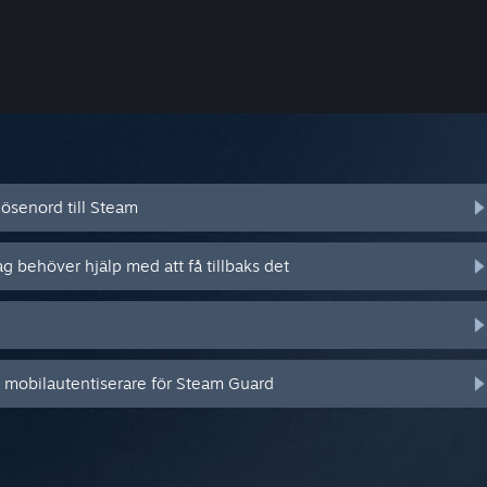
ösenord till Steam
ag behöver hjälp med att få tillbaks det
n mobilautentiserare för Steam Guard