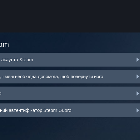
eam
о акаунта Steam
 і мені необхідна допомога, щоб повернути його
d
ьний автентифікатор Steam Guard