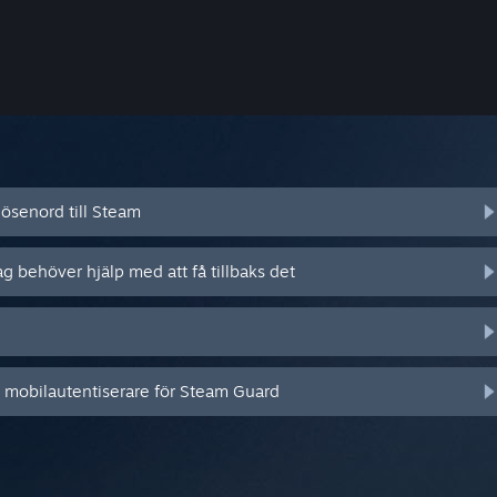
ösenord till Steam
ag behöver hjälp med att få tillbaks det
n mobilautentiserare för Steam Guard