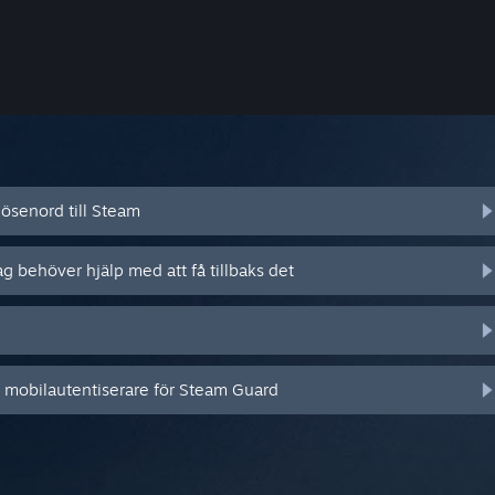
ösenord till Steam
ag behöver hjälp med att få tillbaks det
n mobilautentiserare för Steam Guard