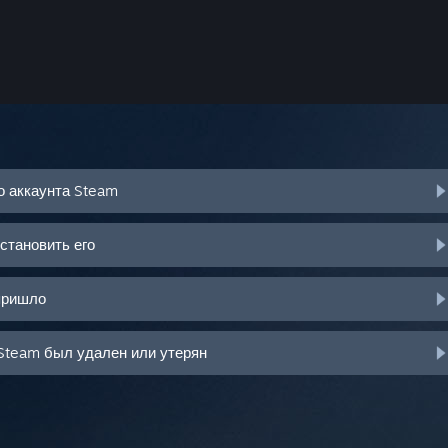
о аккаунта Steam
становить его
пришло
Steam был удален или утерян