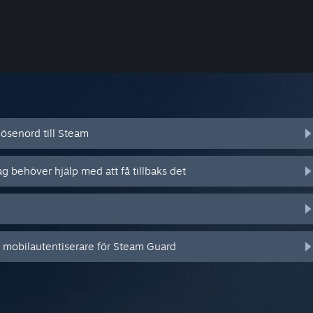
ösenord till Steam
ag behöver hjälp med att få tillbaks det
n mobilautentiserare för Steam Guard