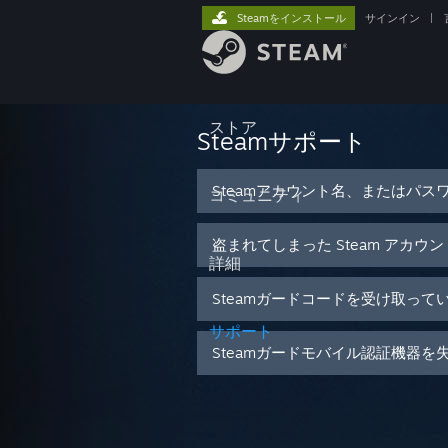
Steamをインストール
サインイン
|
ストア
Steamサポート
Steamアカウント名、またはパス
コミュニティ
盗まれてしまった Steam アカウ
詳細
Steamガードコードを受け取って
サポート
Steamガードモバイル認証機器