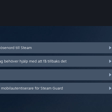
ösenord till Steam
ag behöver hjälp med att få tillbaks det
n mobilautentiserare för Steam Guard