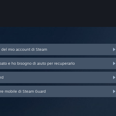
d del mio account di Steam
bato e ho bisogno di aiuto per recuperarlo
rd
ore mobile di Steam Guard