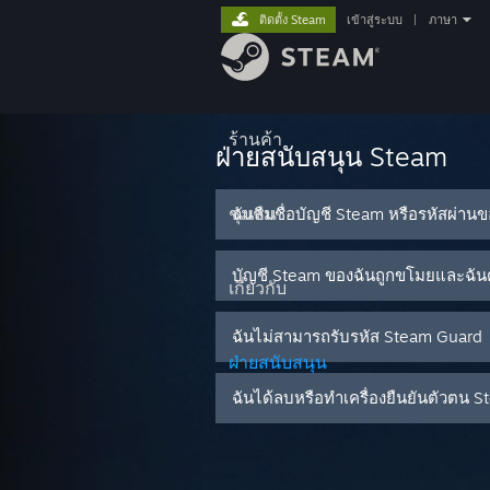
ติดตั้ง Steam
เข้าสู่ระบบ
|
ภาษา
ร้านค้า
ฝ่ายสนับสนุน Steam
ชุมชน
ฉันลืมชื่อบัญชี Steam หรือรหัสผ่าน
บัญชี Steam ของฉันถูกขโมยและฉันต
เกี่ยวกับ
ฉันไม่สามารถรับรหัส Steam Guard
ฝ่ายสนับสนุน
ฉันได้ลบหรือทำเครื่องยืนยันตัวต