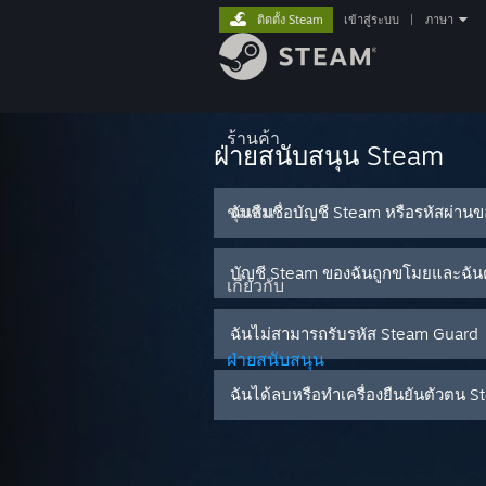
ติดตั้ง Steam
เข้าสู่ระบบ
|
ภาษา
ร้านค้า
ฝ่ายสนับสนุน Steam
ชุมชน
ฉันลืมชื่อบัญชี Steam หรือรหัสผ่าน
บัญชี Steam ของฉันถูกขโมยและฉันต
เกี่ยวกับ
ฉันไม่สามารถรับรหัส Steam Guard
ฝ่ายสนับสนุน
ฉันได้ลบหรือทำเครื่องยืนยันตัวต