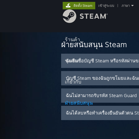
ติดตั้ง Steam
เข้าสู่ระบบ
|
ภาษา
ร้านค้า
ฝ่ายสนับสนุน Steam
ชุมชน
ฉันลืมชื่อบัญชี Steam หรือรหัสผ่าน
บัญชี Steam ของฉันถูกขโมยและฉันต
เกี่ยวกับ
ฉันไม่สามารถรับรหัส Steam Guard
ฝ่ายสนับสนุน
ฉันได้ลบหรือทำเครื่องยืนยันตัวต