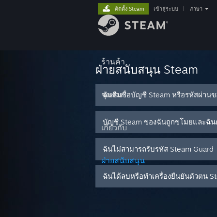
ติดตั้ง Steam
เข้าสู่ระบบ
|
ภาษา
ร้านค้า
ฝ่ายสนับสนุน Steam
ชุมชน
ฉันลืมชื่อบัญชี Steam หรือรหัสผ่าน
บัญชี Steam ของฉันถูกขโมยและฉันต
เกี่ยวกับ
ฉันไม่สามารถรับรหัส Steam Guard
ฝ่ายสนับสนุน
ฉันได้ลบหรือทำเครื่องยืนยันตัวต