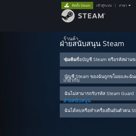
ติดตั้ง Steam
เข้าสู่ระบบ
|
ภาษา
ร้านค้า
ฝ่ายสนับสนุน Steam
ชุมชน
ฉันลืมชื่อบัญชี Steam หรือรหัสผ่าน
บัญชี Steam ของฉันถูกขโมยและฉันต
เกี่ยวกับ
ฉันไม่สามารถรับรหัส Steam Guard
ฝ่ายสนับสนุน
ฉันได้ลบหรือทำเครื่องยืนยันตัวต