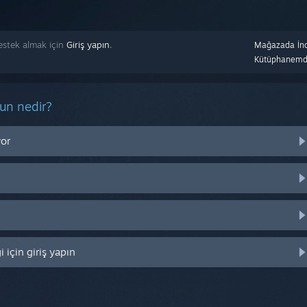
destek almak için
Giriş yapın
.
Mağazada İnc
Kütüphanemd
run nedir?
yor
 için giriş yapın