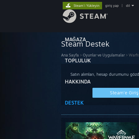
Steam'i Yükleyin
giriş yap
|
dil
MAĞAZA
Steam Destek
Ana Sayfa
>
Oyunlar ve Uygulamalar
>
Warf
TOPLULUK
Satın alımları, hesap durumunu gözde
HAKKINDA
Steam'e Giriş
DESTEK