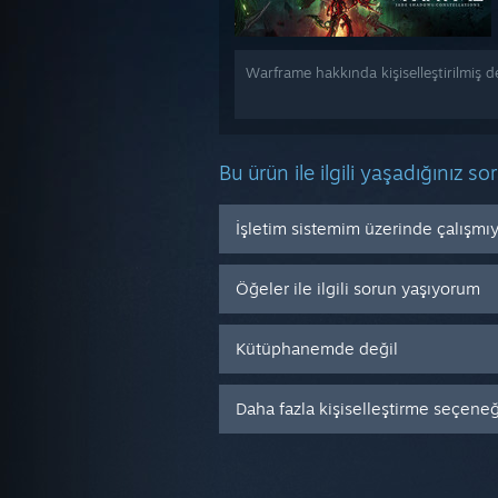
Warframe hakkında kişiselleştirilmiş 
Bu ürün ile ilgili yaşadığınız so
İşletim sistemim üzerinde çalışmı
Öğeler ile ilgili sorun yaşıyorum
Kütüphanemde değil
Daha fazla kişiselleştirme seçeneği