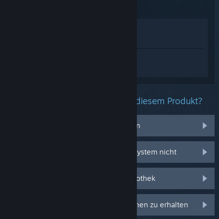
Im Shop anzeigen
In meiner Bibliothek anzeigen
Melden Sie sich an
, um personalisierte
Hilfe für Warframe zu erhalten.
Welche Probleme haben Sie mit diesem Produkt?
Ich habe Probleme mit Gegenständen
Es funktioniert auf meinem Betriebssystem nicht
Es befindet sich nicht in meiner Bibliothek
Anmelden, um personalisierte Optionen zu erhalten