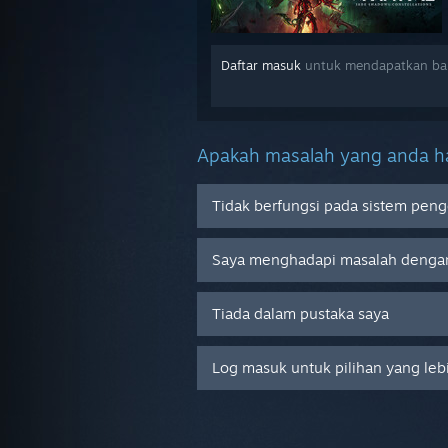
Daftar masuk
untuk mendapatkan ban
Apakah masalah yang anda ha
Tidak berfungsi pada sistem peng
Saya menghadapi masalah denga
Tiada dalam pustaka saya
Log masuk untuk pilihan yang leb