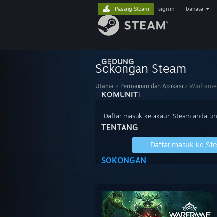
Pasang Steam
sign in
|
bahasa
GEDUNG
Sokongan Steam
Utama
>
Permainan dan Aplikasi
>
Warframe
KOMUNITI
Daftar masuk ke akaun Steam anda u
TENTANG
Daftar masuk ke St
SOKONGAN