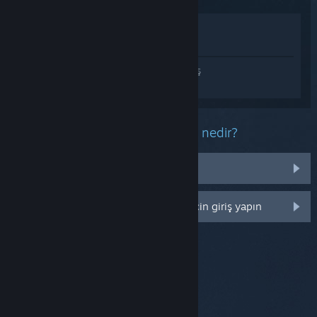
Mağazada İncele
Kütüphanemde görüntüle
Estranged: Act I hakkında kişiselleştirilmiş
destek almak için
Giriş yapın
.
Bu ürün ile ilgili yaşadığınız sorun nedir?
Kütüphanemde değil
Daha fazla kişiselleştirme seçeneği için giriş yapın