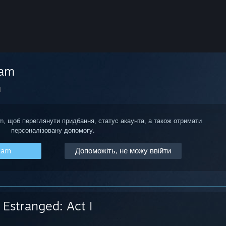
eam
I
am, щоб переглянути придбання, статус акаунта, а також отримати
персоналізовану допомогу.
eam
Допоможіть, не можу ввійти
Estranged: Act I