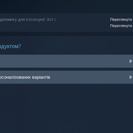
допомогу для Estranged: Act I.
Переглянути 
Переглянути 
одуктом?
рсоналізованих варіантів