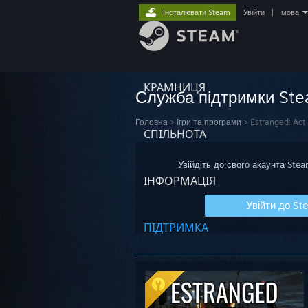
Інсталювати Steam
Увійти
|
мова
КРАМНИЦЯ
Служба підтримки St
Головна
>
Ігри та програми
>
Estranged: Act 
СПІЛЬНОТА
Увійдіть до свого акаунта Ste
ІНФОРМАЦІЯ
Увійти до St
ПІДТРИМКА