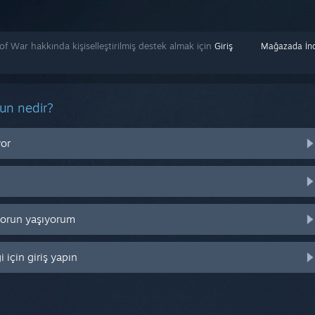
 War hakkında kişiselleştirilmiş destek almak için
Giriş
Mağazada İnc
run nedir?
yor
 sorun yaşıyorum
 için giriş yapın