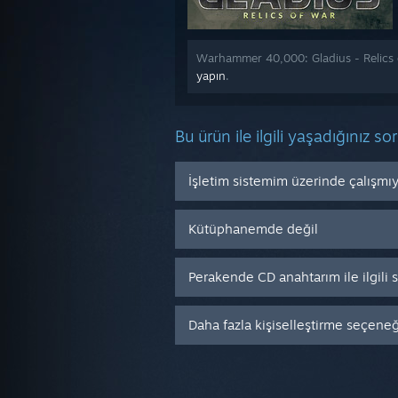
Warhammer 40,000: Gladius - Relics of
yapın
.
Bu ürün ile ilgili yaşadığınız so
İşletim sistemim üzerinde çalışmı
Kütüphanemde değil
Perakende CD anahtarım ile ilgili
Daha fazla kişiselleştirme seçeneği