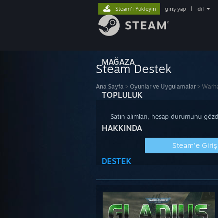
Steam'i Yükleyin
giriş yap
|
dil
MAĞAZA
Steam Destek
Ana Sayfa
>
Oyunlar ve Uygulamalar
>
Warha
TOPLULUK
Satın alımları, hesap durumunu gözde
HAKKINDA
Steam'e Giriş
DESTEK