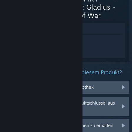
40,000: Gladius -
Relics of War
Im Shop anzeigen
Melden Sie sich an
, um personalisierte
Hilfe für Warhammer 40,000: Gladius -
Relics of War zu erhalten.
Welche Probleme haben Sie mit diesem Produkt?
Es befindet sich nicht in meiner Bibliothek
Ich habe Probleme mit meinem Produktschlüssel aus
dem Einzelhandel
Anmelden, um personalisierte Optionen zu erhalten