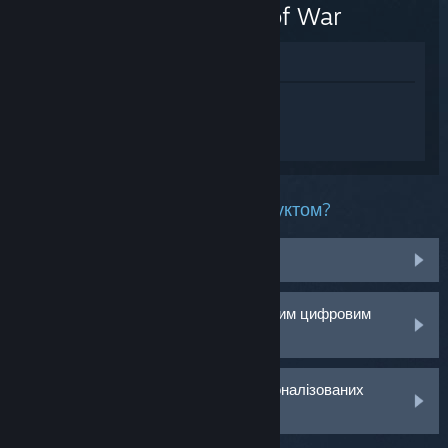
Relics of War
Переглянути у крамниці
Увійдіть
, щоб отримати персональну
допомогу для Warhammer 40,000:
Gladius - Relics of War.
Яка проблема у вас із цим продуктом?
Немає в моїй бібліотеці
У мене виникли проблеми з роздрібним цифровим
ключем
Увійдіть, щоб отримати більше персоналізованих
варіантів