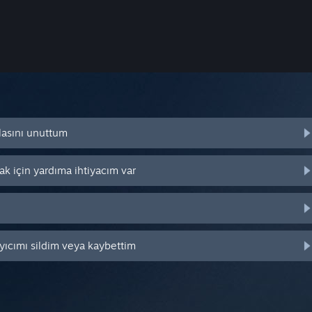
lasını unuttum
k için yardıma ihtiyacım var
yıcımı sildim veya kaybettim