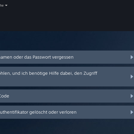
che
amen oder das Passwort vergessen
en, und ich benötige Hilfe dabei, den Zugriff
-Code
hentifikator gelöscht oder verloren