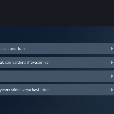
lasını unuttum
k için yardıma ihtiyacım var
yıcımı sildim veya kaybettim