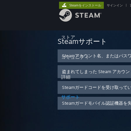
Steamをインストール
サインイン
|
ストア
Steamサポート
Steamアカウント名、またはパス
コミュニティ
盗まれてしまった Steam アカウ
詳細
Steamガードコードを受け取って
サポート
Steamガードモバイル認証機器