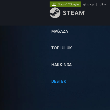
Steam'i Yükleyin
giriş yap
|
dil
MAĞAZA
TOPLULUK
HAKKINDA
DESTEK