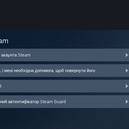
eam
о акаунта Steam
 і мені необхідна допомога, щоб повернути його
d
ьний автентифікатор Steam Guard