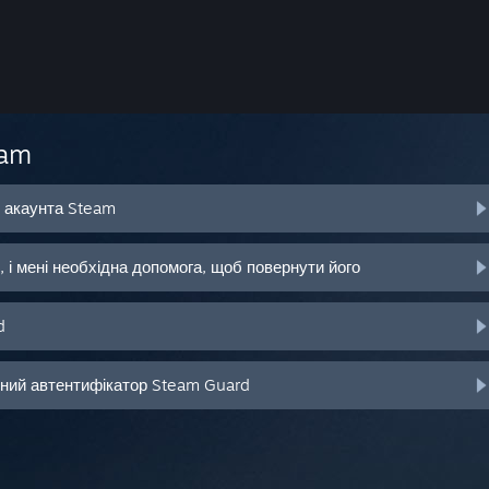
eam
о акаунта Steam
 і мені необхідна допомога, щоб повернути його
d
ьний автентифікатор Steam Guard