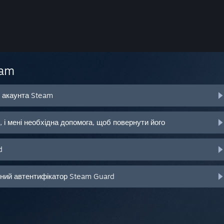
eam
о акаунта Steam
 і мені необхідна допомога, щоб повернути його
d
ьний автентифікатор Steam Guard