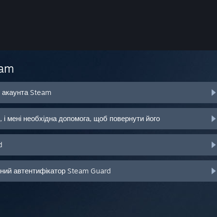
eam
о акаунта Steam
 і мені необхідна допомога, щоб повернути його
d
ьний автентифікатор Steam Guard