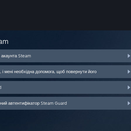
eam
о акаунта Steam
 і мені необхідна допомога, щоб повернути його
d
ьний автентифікатор Steam Guard