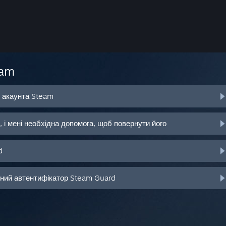
eam
о акаунта Steam
 і мені необхідна допомога, щоб повернути його
d
ьний автентифікатор Steam Guard