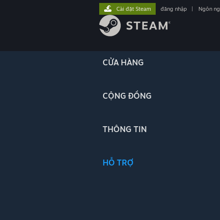
Cài đặt Steam
đăng nhập
|
Ngôn n
CỬA HÀNG
CỘNG ĐỒNG
THÔNG TIN
HỖ TRỢ