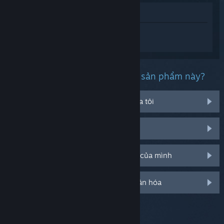
Xem trong cửa hàng
Đăng nhập
để nhận được hỗ trợ dành
riêng cho Ropelike.
Bạn đang gặp phải vấn đề gì với sản phẩm này?
Nó không chạy trên hệ điều hành của tôi
Nó không hiện trong thư viện của tôi
Tôi đang có vấn đề với mã CD bán lẻ của mình
Đăng nhập cho thêm tùy chọn cá nhân hóa