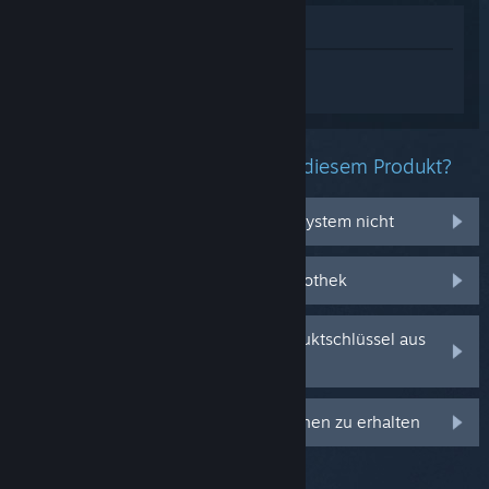
Im Shop anzeigen
Melden Sie sich an
, um personalisierte
Hilfe für Ropelike zu erhalten.
Welche Probleme haben Sie mit diesem Produkt?
Es funktioniert auf meinem Betriebssystem nicht
Es befindet sich nicht in meiner Bibliothek
Ich habe Probleme mit meinem Produktschlüssel aus
dem Einzelhandel
Anmelden, um personalisierte Optionen zu erhalten