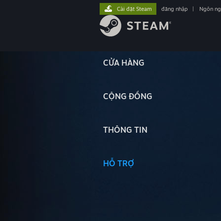
Cài đặt Steam
đăng nhập
|
Ngôn n
CỬA HÀNG
CỘNG ĐỒNG
THÔNG TIN
HỖ TRỢ