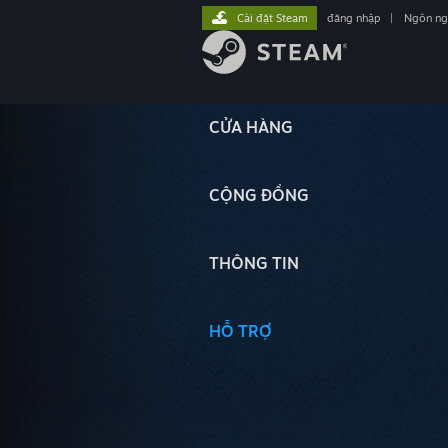
Cài đặt Steam
đăng nhập
|
Ngôn n
CỬA HÀNG
CỘNG ĐỒNG
THÔNG TIN
HỖ TRỢ