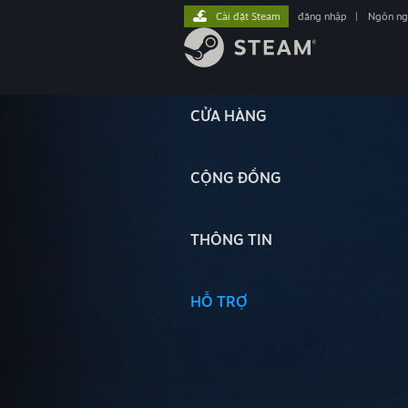
Cài đặt Steam
đăng nhập
|
Ngôn n
CỬA HÀNG
CỘNG ĐỒNG
THÔNG TIN
HỖ TRỢ