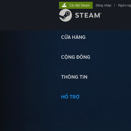
Cài đặt Steam
đăng nhập
|
Ngôn n
CỬA HÀNG
CỘNG ĐỒNG
THÔNG TIN
HỖ TRỢ