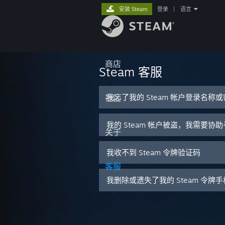
安装 Steam
登录
|
语言
商店
Steam 客服
我忘了我的 Steam 帐户登录名称
社区
我的 Steam 帐户被盗，我需要协
关于
我收不到 Steam 令牌验证码
客服
我删除或遗失了我的 Steam 令牌